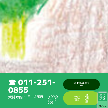
011-251-
お問い合わ
せ
0855
ふり
LIN
受付時間
月～金曜日
（09:0
手をつ
がな
E登
なぐ育
0～17:
成会
録
00）
うえに