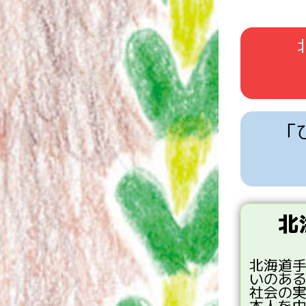
「
北
北海道
いのあ
社会
の
本人
を