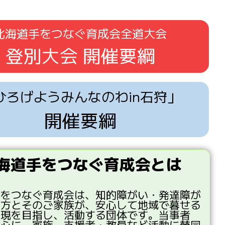
北海道手をつなぐ育成会全道大会
登別大会 開催要綱
ひろげようみんなのわin石狩」
開催要綱
海道手をつなぐ育成会とは
手
をつなぐ
育成会
は、
知的
障
がい・
発達
障
が
る
方
とそのご
家族
が、
安心
して
地域
で
暮
せる
実現
を
目指
し、
活動
する
団体
です。
当事者
中心
に、
家族
、
支援者
・
教員
など
活動
に
賛同