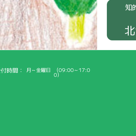
知
北
受付時間
月～金曜日
（09:00～17:0
0）
紹介
！
会員
の
皆
さまへ
最新
のお
知
らせをお