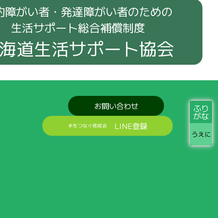
的障がい者・発達障がい者のための
生活サポート総合補償制度
海道生活サポート協会
お問い合わせ
ふり
がな
LINE登録
手をつなぐ育成会
うえに
届
けします
みんなの
笑顔
と
活動
の
記録
を
紹