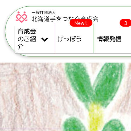
New!!
3
育成会
のご紹
げっぽう
情報発信
介