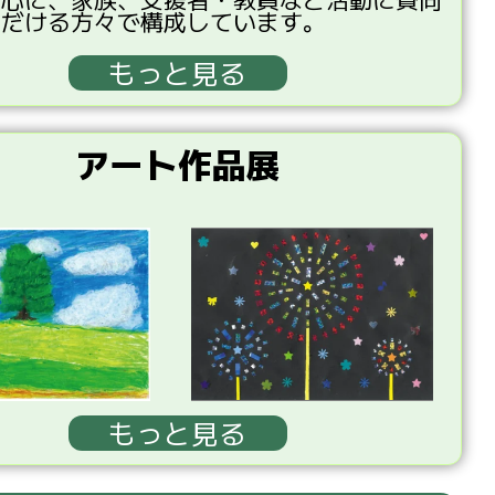
ただける
方々
で
構成
しています。
もっと見る
アート作品展
もっと見る