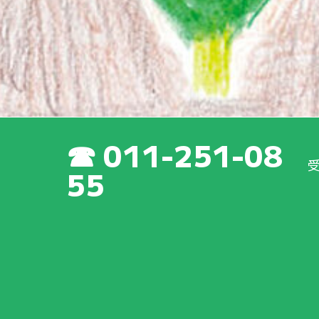
011-251-08
55
新着情報
の
最新
の
活動
や
取
り
組
みについて、いち
早
くご