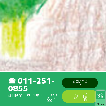
011-251-
お問い合わ
せ
0855
ふり
LIN
受付時間
月～金曜日
（09:0
手をつ
がな
E登
なぐ育
0～17:
成会
録
00）
うえに