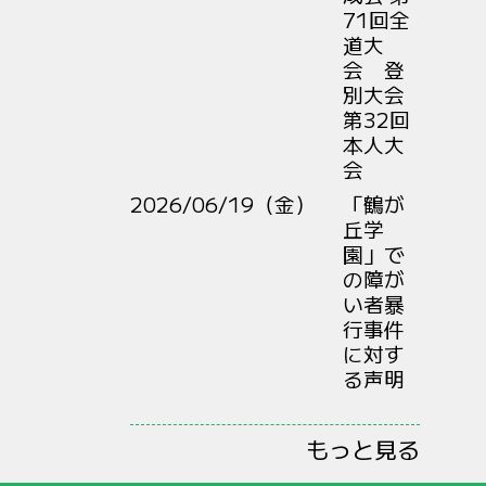
71回全
道大
会 登
別大会
第32回
本人大
会
2026/06/19（金）
「鶴が
丘学
園」で
の障が
い者暴
行事件
に対す
る声明
もっと見る