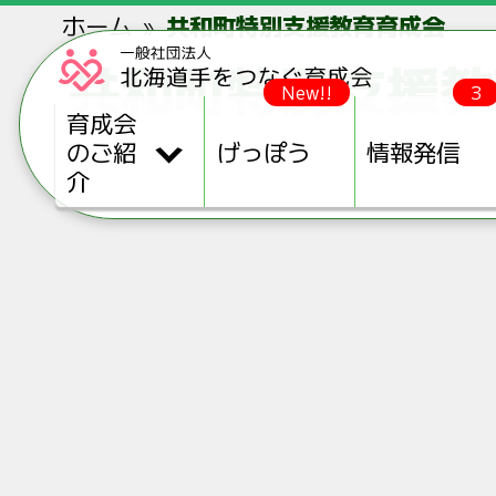
ホーム
共和町特別支援教育育成会
共和町特別支援教
New!!
3
育成会
のご紹
げっぽう
情報発信
介