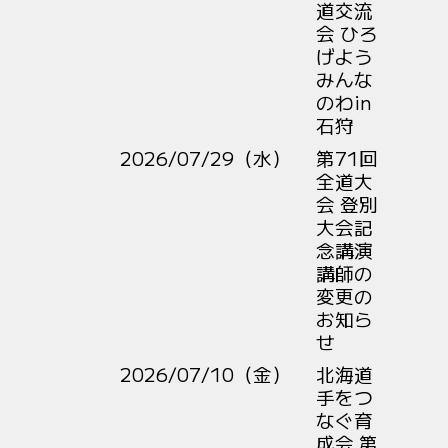
道交流
会 ひろ
げよう
みんな
のわin
石狩
2026/07/29（水）
第71回
全道大
会 登別
大会記
念講演
講師の
変更の
お知ら
せ
2026/07/10（金）
北海道
手をつ
なぐ育
成会 第