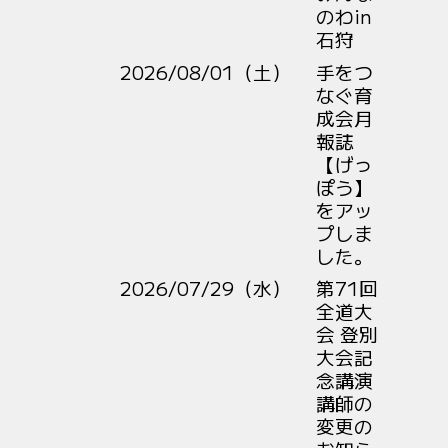
のわin
石狩
2026/08/01（土）
手をつ
なぐ育
成会月
報誌
【げっ
ぽう】
をアッ
プしま
した。
2026/07/29（水）
第71回
全道大
会 登別
大会記
念講演
講師の
変更の