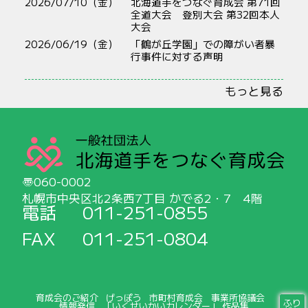
2026/07/10（金）
北海道手をつなぐ育成会 第71回
全道大会 登別大会 第32回本人
大会
2026/06/19（金）
「鶴が丘学園」での障がい者暴
行事件に対する声明
もっと見る
060-0002
札幌市中央区北2条西7丁目 かでる2・7 4階
電話
011-251-0855
FAX
011-251-0804
育成会のご紹介
げっぽう
市町村育成会
事業所協議会
ふり
情報発信
「いくせいかいカレンダー」 作品集