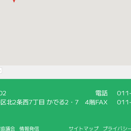
02
電話
011
区北2条西7丁目 かでる2・7 4階
FAX
011
所協議会
情報発信
サイトマップ
プライバシ