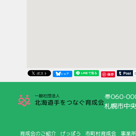
保存
060-00
札幌市中央
育成会のご紹介
げっぽう
市町村育成会
事業