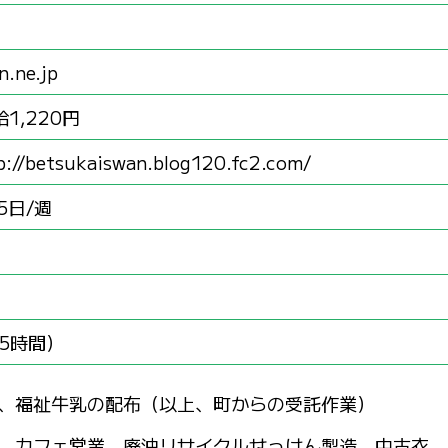
n.ne.jp
1,220円
p://betsukaiswan.blog120.fc2.com/
5日/週
（5.5時間）
、福祉牛乳の配布（以上、町からの受託作業）
、カフェ営業、廃油リサイクルせっけん製造、中古衣