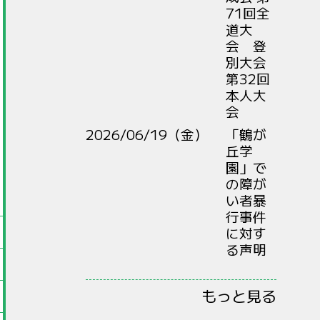
71回全
道大
会 登
別大会
第32回
本人大
会
2026/06/19（金）
「鶴が
丘学
園」で
の障が
い者暴
行事件
に対す
る声明
もっと見る