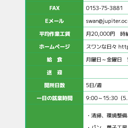
FAX
0153-75-3881
Eメール
swan@jupiter.oc
平均作業工賃
月20,000円 時給
ホームページ
スワンな日々
htt
給 食
月曜日～金曜日 
送 迎
開所日数
5日/週
一日の就業時間
9:00～15:30
清掃、環境整備
パン、菓子工房