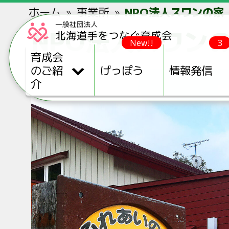
ホーム
事業所
NPO法人スワンの家
NPO法人スワン
New!!
3
育成会
のご紹
げっぽう
情報発信
介