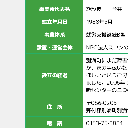
事業所代表名
施設長 今井 
設立年月日
1988年5月
事業体系
就労支援継続B型
設置・運営主体
NPO法人スワン
別海町にまだ障害
か、家の手伝いを
設立の経過
ほしいというお母
ました。2006
新センターの二つ
〒086-0205
住 所
野付郡別海町別海常
電 話
0153-75-3881