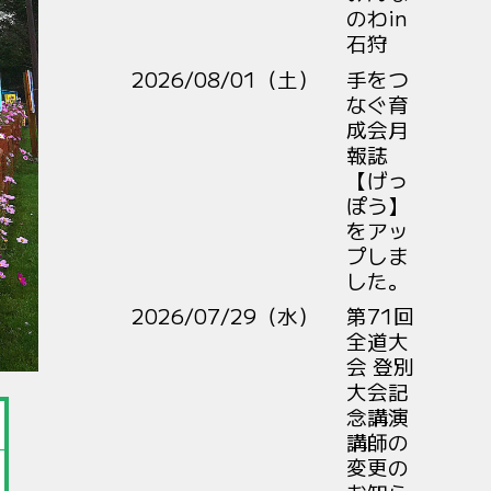
のわin
石狩
2026/08/01（土）
手をつ
なぐ育
成会月
報誌
【げっ
ぽう】
をアッ
プしま
した。
2026/07/29（水）
第71回
全道大
会 登別
大会記
念講演
講師の
変更の