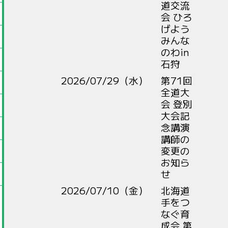
道交流
会 ひろ
げよう
みんな
のわin
石狩
2026/07/29（水）
第71回
全道大
会 登別
大会記
念講演
講師の
変更の
お知ら
せ
2026/07/10（金）
北海道
手をつ
なぐ育
成会 第