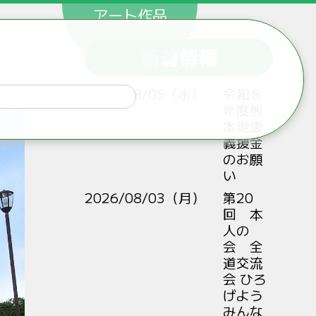
アート作品
新着情報
2026/08/05（水）
令和８
年度熊
本地震
義援金
のお願
い
2026/08/03（月）
第20
回 本
人の
会 全
道交流
会 ひろ
げよう
みんな