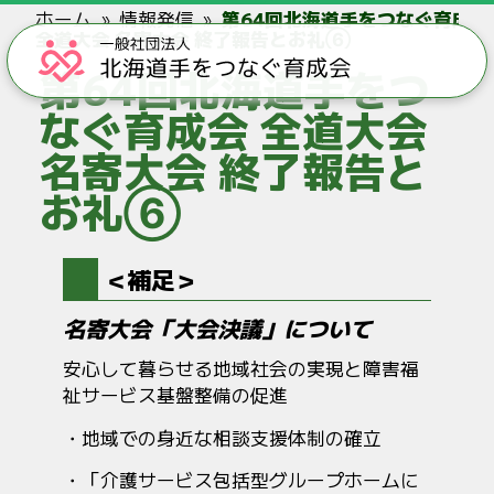
ホーム
情報発信
第64回北海道手をつなぐ育成会
全道大会 名寄大会 終了報告とお礼⑥
第64回北海道手をつ
なぐ育成会 全道大会
名寄大会 終了報告と
お礼⑥
＜補足＞
名寄大会「大会決議」について
安心して暮らせる地域社会の実現と障害福
祉サービス基盤整備の促進
地域での身近な相談支援体制の確立
「介護サービス包括型グループホームに