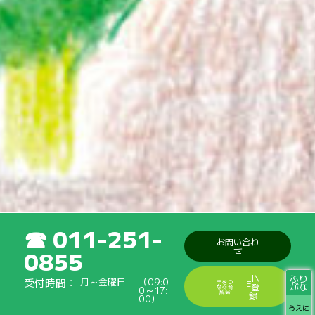
011-251-
お問い合わ
せ
0855
ふり
LIN
受付時間
月～金曜日
（09:0
手をつ
がな
E登
なぐ育
0～17:
成会
録
00）
うえに