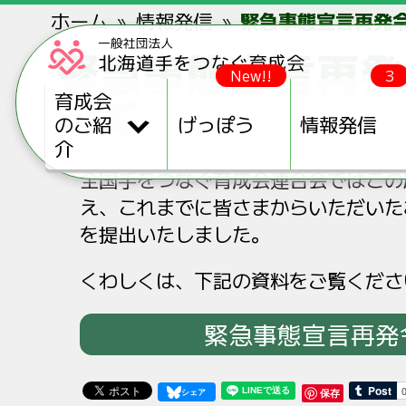
ホーム
情報発信
緊急事態宣言再発
緊急事態宣言再発
New!!
3
いて
育成会
のご紹
げっぽう
情報発信
介
全国手をつなぐ育成会連合会ではこの
え、これまでに皆さまからいただいた
を提出いたしました。
くわしくは、下記の資料をご覧くださ
緊急事態宣言再発
保存