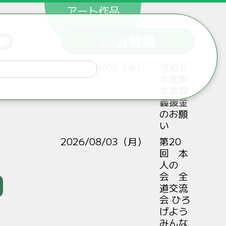
アート作品
つ
新着情報
2026/08/05（水）
令和８
年度熊
本地震
義援金
のお願
い
2026/08/03（月）
第20
回 本
人の
会 全
道交流
会 ひろ
げよう
みんな