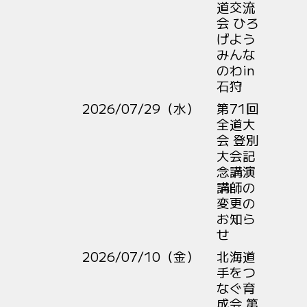
道交流
会 ひろ
げよう
みんな
のわin
石狩
2026/07/29（水）
第71回
全道大
会 登別
大会記
念講演
講師の
変更の
お知ら
せ
2026/07/10（金）
北海道
手をつ
なぐ育
成会 第