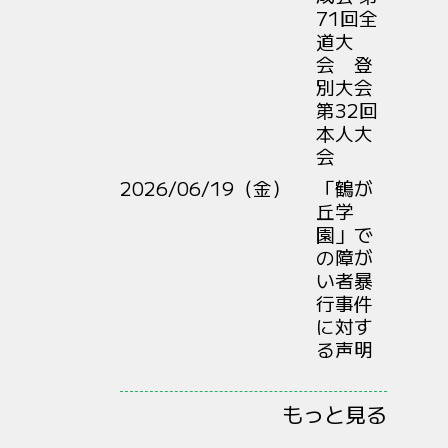
71回全
道大
会 登
別大会
第32回
本人大
会
2026/06/19（金）
「鶴が
丘学
園」で
の障が
い者暴
行事件
に対す
る声明
もっと見る