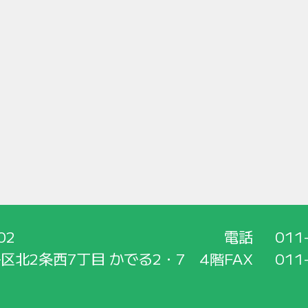
02
電話
011
区北2条西7丁目 かでる2・7 4階
FAX
011