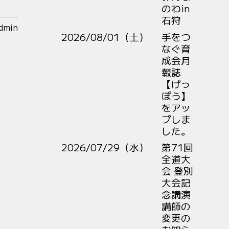
のわin
石狩
admin
2026/08/01（土）
手をつ
なぐ育
成会月
報誌
【げっ
ぽう】
をアッ
プしま
した。
2026/07/29（水）
第71回
全道大
会 登別
大会記
念講演
講師の
変更の