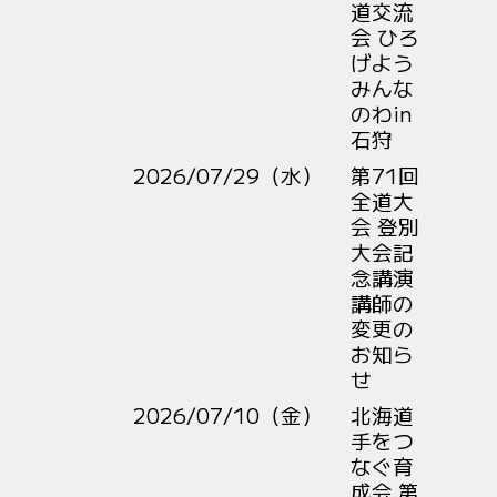
道交流
会 ひろ
げよう
みんな
のわin
石狩
2026/07/29（水）
第71回
全道大
会 登別
大会記
念講演
講師の
変更の
お知ら
せ
2026/07/10（金）
北海道
手をつ
なぐ育
成会 第