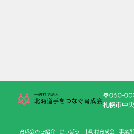
060-00
札幌市中央
育成会のご紹介
げっぽう
市町村育成会
事業