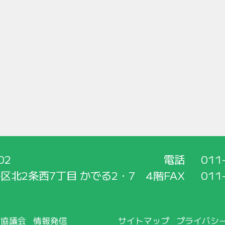
02
電話
011
区北2条西7丁目 かでる2・7 4階
FAX
011
所協議会
情報発信
サイトマップ
プライバシ