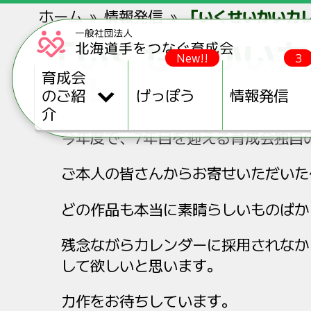
ホーム
情報発信
「いくせいかいカレ
「いくせいかいカ
New!!
3
中！
育成会
のご紹
げっぽう
情報発信
介
今年度で、7年目を迎える育成会独自
ご本人の皆さんからお寄せいただいた
どの作品も本当に素晴らしいものばか
残念ながらカレンダーに採用されなか
して欲しいと思います。
力作をお待ちしています。