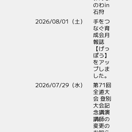
のわin
石狩
2026/08/01（土）
手をつ
なぐ育
成会月
報誌
【げっ
ぽう】
をアッ
プしま
した。
。
2026/07/29（水）
第71回
全道大
会 登別
大会記
念講演
講師の
変更の