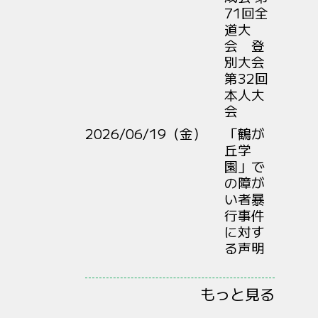
71回全
道大
会 登
別大会
第32回
本人大
会
2026/06/19（金）
「鶴が
丘学
園」で
の障が
い者暴
行事件
に対す
る声明
もっと見る