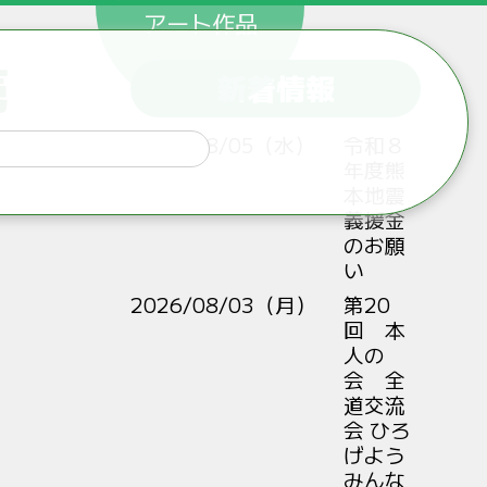
アート作品
売
新着情報
2026/08/05（水）
令和８
年度熊
本地震
義援金
のお願
い
2026/08/03（月）
第20
回 本
人の
会 全
道交流
会 ひろ
げよう
みんな