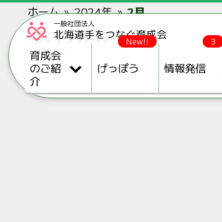
ホーム
2024年
2月
2024年2月
New!!
3
育成会
のご紹
げっぽう
情報発信
2024/02/01（木）
育成会会報誌 
介