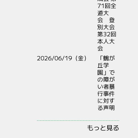
71回全
道大
会 登
別大会
第32回
本人大
会
2026/06/19（金）
「鶴が
丘学
園」で
の障が
い者暴
行事件
に対す
る声明
もっと見る