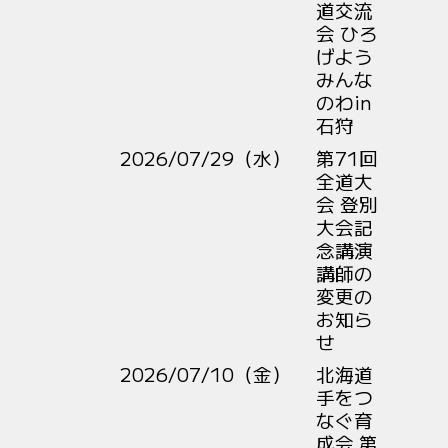
道交流
会 ひろ
げよう
みんな
のわin
石狩
2026/07/29（水）
第71回
全道大
会 登別
大会記
念講演
講師の
変更の
お知ら
せ
2026/07/10（金）
北海道
手をつ
なぐ育
成会 第