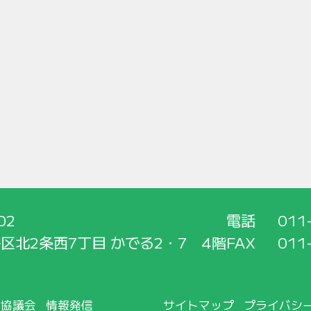
02
電話
011
区北2条西7丁目 かでる2・7 4階
FAX
011
所協議会
情報発信
サイトマップ
プライバシ