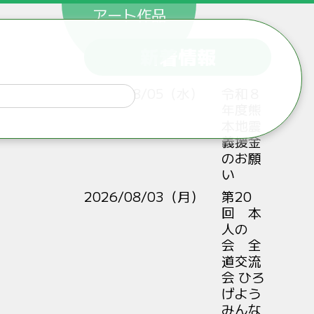
アート作品
新着情報
2026/08/05（水）
令和８
年度熊
本地震
義援金
のお願
い
2026/08/03（月）
第20
回 本
人の
会 全
道交流
会 ひろ
げよう
みんな