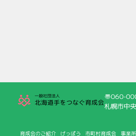
060-00
札幌市中央
育成会のご紹介
げっぽう
市町村育成会
事業