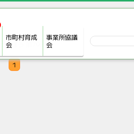
市町村育成
事業所協議
げっぽう 第793号
会
会
1