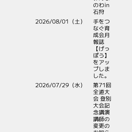
のわin
石狩
2026/08/01（土）
手をつ
なぐ育
成会月
報誌
【げっ
ぽう】
をアッ
プしま
した。
2026/07/29（水）
第71回
全道大
会 登別
大会記
念講演
講師の
変更の